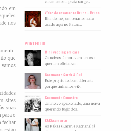
casamento na praia surge...
ando em
Vídeo de casamento Bruna + Bruno
aqueles
Ilha do mel, um cenário muito
dade nos
usado aqui no Paran...
PORTFOLIO
amento.
Mini wedding em casa
ilo que
Os noivos já moravam juntos e
queriam oficializar...
m vamos
Casamento Sarah & Gui
Este projeto foi bem diferente
porque tínhamos v�...
ridades
Casamento Canastra
m sites
Um noivo apaixonado, uma noiva
às suas
querendo fugir dos...
a para o
KAKAsamento
a fechar
As Kakas (Karen e Katriane) já
s estão