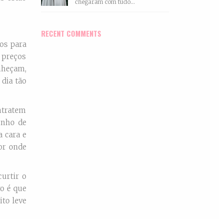
chegaram com tudo...
RECENT COMMENTS
os para
 preços
nheçam,
dia tão
ntratem
inho de
a cara e
or onde
urtir o
o é que
ito leve