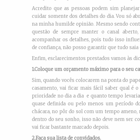
Acredito que as pessoas podem sim planeja
cuidar somente dos detalhes do dia. Vou só abr
na minha humilde opinião. Mesmo sendo contr
questão de sempre manter o canal aberto,
acompanhar os detalhes, pois tudo isso influen
de confiança, não posso garantir que tudo saia
Enfim, esclarecimentos prestados vamos às dic
1.Coloque um orçamento máximo para o seu c
Sim, quando vocês colocarem na ponta do papel
casamento, vai ficar mais fácil saber qual é
prioridade no dia a dia e quanto tempo levari
quase definida ou pelo menos um período do
chácara, no pôr do sol com um tempo ameno, m
dentro do seu sonho, isso não deve nem ser c
vai ficar bastante marcado depois.
2.Faça sua lista de convidados.