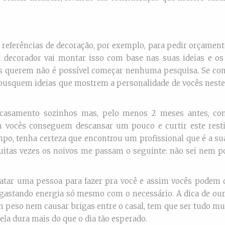
eferências de decoração, por exemplo, para pedir orçament
a decorador vai montar isso com base nas suas ideias e os
ês querem não é possível começar nenhuma pesquisa. Se co
busquem ideias que mostrem a personalidade de vocês neste 
 casamento sozinhos mas, pelo menos 2 meses antes, co
im vocês conseguem descansar um pouco e curtir este rest
po, tenha certeza que encontrou um profissional que é a su
Muitas vezes os noivos me passam o seguinte: não sei nem p
tratar uma pessoa para fazer pra você e assim vocês podem c
gastando energia só mesmo com o necessário. A dica de our
m peso nem causar brigas entre o casal, tem que ser tudo mu
ela dura mais do que o dia tão esperado.