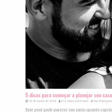
5 dicas para começar a planejar seu ca
29 de maio de 2018
Por
Anne Dal Ponte
Em
Planejam
Este post pode parecer um tanto quanto capcios