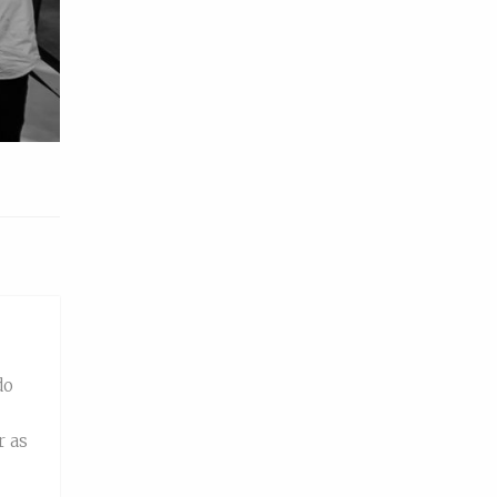
do
r as