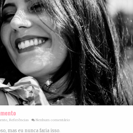
samento
ento
,
Referências
Nenhum comentário
o, mas eu nunca faria isso.