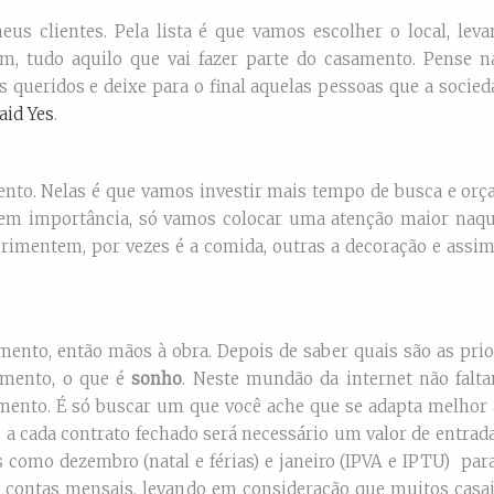
eus clientes. Pela lista é que vamos escolher o local, lev
fim, tudo aquilo que vai fazer parte do casamento. Pense n
 queridos e deixe para o final aquelas pessoas que a socie
aid Yes
.
nto. Nelas é que vamos investir mais tempo de busca e orç
tem importância, só vamos colocar uma atenção maior naqu
rimentem, por vezes é a comida, outras a decoração e assi
ento, então mãos à obra. Depois de saber quais são as prio
amento, o que é
sonho
. Neste mundão da internet não falta
mento. É só buscar um que você ache que se adapta melhor 
 a cada contrato fechado será necessário um valor de entrad
como dezembro (natal e férias) e janeiro (IPVA e IPTU) par
as contas mensais, levando em consideração que muitos casai