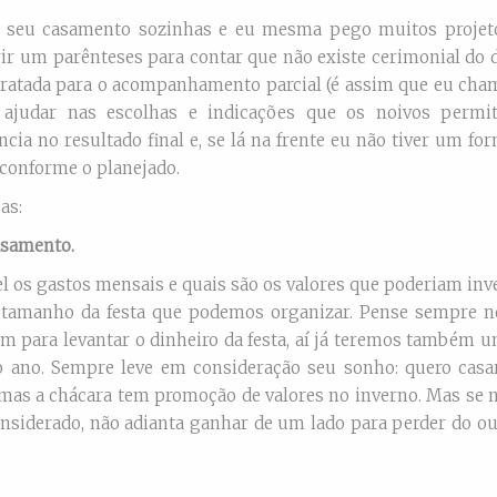
r seu casamento sozinhas e eu mesma pego muitos projet
ir um parênteses para contar que não existe cerimonial do d
atada para o acompanhamento parcial (é assim que eu cham
 ajudar nas escolhas e indicações que os noivos permi
cia no resultado final e, se lá na frente eu não tiver um fo
 conforme o planejado.
as:
asamento.
 os gastos mensais e quais são os valores que poderiam inv
 o tamanho da festa que podemos organizar. Pense sempre n
am para levantar o dinheiro da festa, aí já teremos também 
 ano. Sempre leve em consideração seu sonho: quero cas
as a chácara tem promoção de valores no inverno. Mas se n
onsiderado, não adianta ganhar de um lado para perder do ou