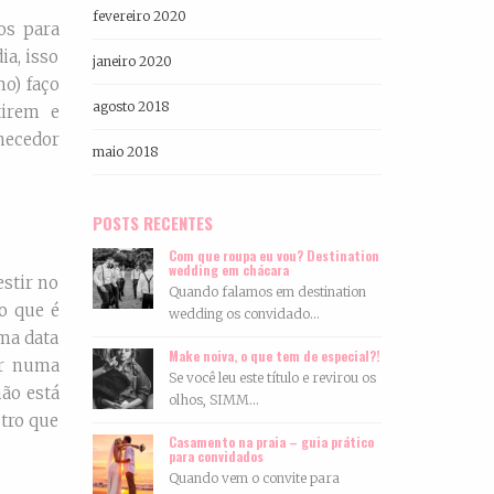
fevereiro 2020
os para
ia, isso
janeiro 2020
o) faço
agosto 2018
tirem e
rnecedor
maio 2018
POSTS RECENTES
Com que roupa eu vou? Destination
wedding em chácara
estir no
Quando falamos em destination
o que é
wedding os convidado...
uma data
Make noiva, o que tem de especial?!
ar numa
Se você leu este título e revirou os
ão está
olhos, SIMM...
tro que
Casamento na praia – guia prático
para convidados
Quando vem o convite para