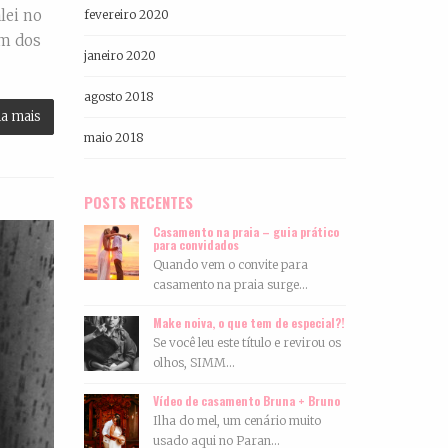
lei no
fevereiro 2020
em dos
janeiro 2020
agosto 2018
ia mais
maio 2018
POSTS RECENTES
Casamento na praia – guia prático
para convidados
Quando vem o convite para
casamento na praia surge...
Make noiva, o que tem de especial?!
Se você leu este título e revirou os
olhos, SIMM...
Vídeo de casamento Bruna + Bruno
Ilha do mel, um cenário muito
usado aqui no Paran...