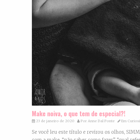
Make noiva, o que tem de especial?!
23 de janeiro de 2020
Por
Anne Dal Ponte
Em
Curios
Se você leu este título e revirou os olhos, SI
com a make, “não saber como fazer”, “qual ref