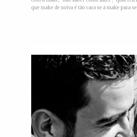
que make de noiva é tão cara se a make para se