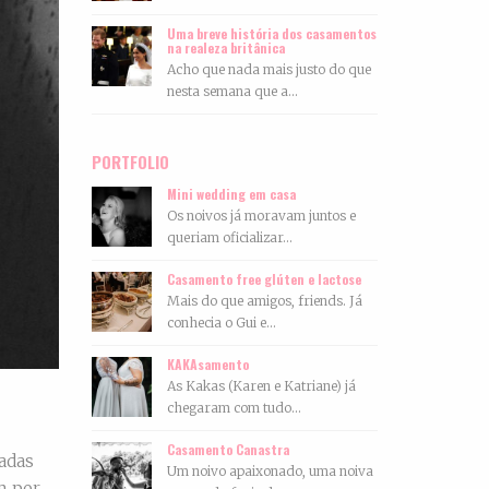
Uma breve história dos casamentos
na realeza britânica
Acho que nada mais justo do que
nesta semana que a...
PORTFOLIO
Mini wedding em casa
Os noivos já moravam juntos e
queriam oficializar...
Casamento free glúten e lactose
Mais do que amigos, friends. Já
conhecia o Gui e...
KAKAsamento
As Kakas (Karen e Katriane) já
chegaram com tudo...
Casamento Canastra
radas
Um noivo apaixonado, uma noiva
m por