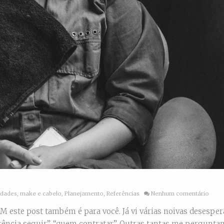
idades
,
make e cabelo
,
Planejamento
,
Referências
Nenhum comentário
MMM este post também é para você. Já vi várias noivas desespe
erência seguir”, “quem contratar”. Outras tantas me pergunta