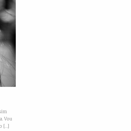
 sim
a. Vou
o […]