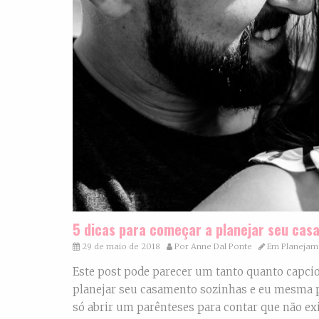
5 dicas para começar a planejar seu ca
29 de maio de 2018
Por
Anne Dal Ponte
Em
Planejam
Este post pode parecer um tanto quanto capcio
planejar seu casamento sozinhas e eu mesma p
só abrir um parênteses para contar que não ex