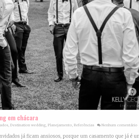
ing em chácara
dados
,
Destination wedding
,
Planejamento
,
Referências
Nenhum comentário
vidados já ficam ansiosos, porque um casamento que já é 