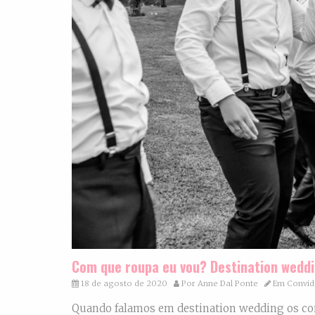
Com que roupa eu vou? Destination wedd
18 de agosto de 2020
Por
Anne Dal Ponte
Em
Convi
Quando falamos em destination wedding os con