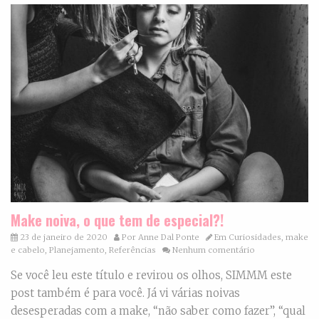
Make noiva, o que tem de especial?!
23 de janeiro de 2020
Por
Anne Dal Ponte
Em
Curiosidades
,
make
e cabelo
,
Planejamento
,
Referências
Nenhum comentário
Se você leu este título e revirou os olhos, SIMMM este
post também é para você. Já vi várias noivas
desesperadas com a make, “não saber como fazer”, “qual